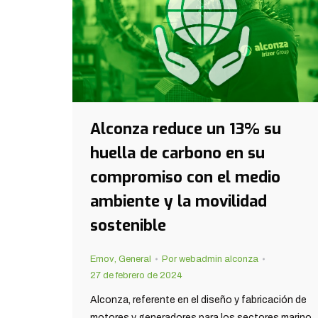
Alconza reduce un 13% su
huella de carbono en su
compromiso con el medio
ambiente y la movilidad
sostenible
Emov
,
General
Por
webadmin alconza
27 de febrero de 2024
Alconza, referente en el diseño y fabricación de
motores y generadores para los sectores marino,