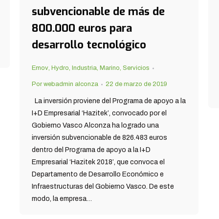
subvencionable de más de
800.000 euros para
desarrollo tecnológico
Emov
,
Hydro
,
Industria
,
Marino
,
Servicios
Por
webadmin alconza
22 de marzo de 2019
La inversión proviene del Programa de apoyo a la
I+D Empresarial ‘Hazitek’, convocado por el
Gobierno Vasco Alconza ha logrado una
inversión subvencionable de 826.483 euros
dentro del Programa de apoyo a la I+D
Empresarial ‘Hazitek 2018’, que convoca el
Departamento de Desarrollo Económico e
Infraestructuras del Gobierno Vasco. De este
modo, la empresa…