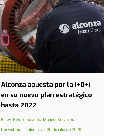
Alconza apuesta por la I+D+i
en su nuevo plan estratégico
hasta 2022
Emov
,
Hydro
,
Industria
,
Marino
,
Servicios
Por
webadmin alconza
20 de julio de 2020