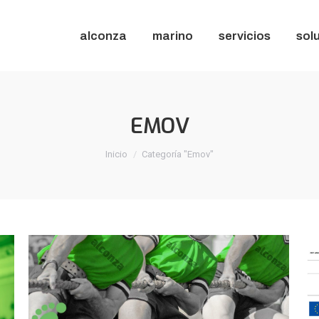
alconza
marino
servicios
sol
alconza
marino
servicios
sol
EMOV
Estás aquí:
Inicio
Categoría "Emov"