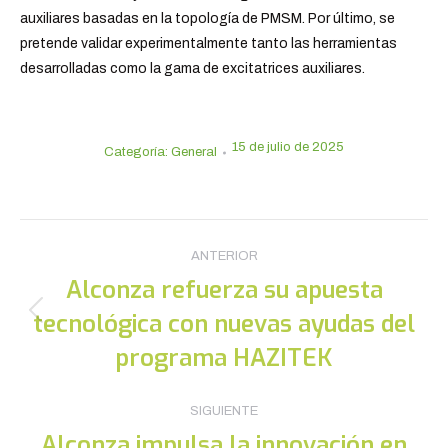
auxiliares basadas en la topología de PMSM. Por último, se
pretende validar experimentalmente tanto las herramientas
desarrolladas como la gama de excitatrices auxiliares.
15 de julio de 2025
Categoría:
General
Navegación
ANTERIOR
entre
Alconza refuerza su apuesta
publicaciones
tecnológica con nuevas ayudas del
Publicación
anterior:
programa HAZITEK
SIGUIENTE
Alconza impulsa la innovación en