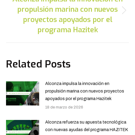
propulsión marina con nuevos
Publicación
proyectos apoyados por el
siguiente:
programa Hazitek
Related Posts
Alconza impulsa la innovación en
propulsión marina con nuevos proyectos
apoyados por el programa Hazitek
18 de marzo de 2026
Alconza refuerza su apuesta tecnológica
con nuevas ayudas del programa HAZITEK