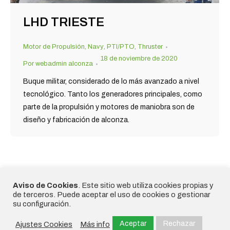
LHD TRIESTE
Motor de Propulsión
,
Navy
,
PTI/PTO
,
Thruster
18 de noviembre de 2020
Por
webadmin alconza
Buque militar, considerado de lo más avanzado a nivel
tecnológico. Tanto los generadores principales, como
parte de la propulsión y motores de maniobra son de
diseño y fabricación de alconza.
©2020 - Alconza | Todos los
Aviso de Cookies
. Este sitio web utiliza cookies propias y
derechos reservados | Diseñado por
de terceros. Puede aceptar el uso de cookies o gestionar
Frikitek
|
Política de Privacidad,
su configuración.
Política de Cookies y Aviso Legal
|
Aceptar
Rechazar
Ajustes Cookies
Más info
Política integrada
|
Código Ético
,