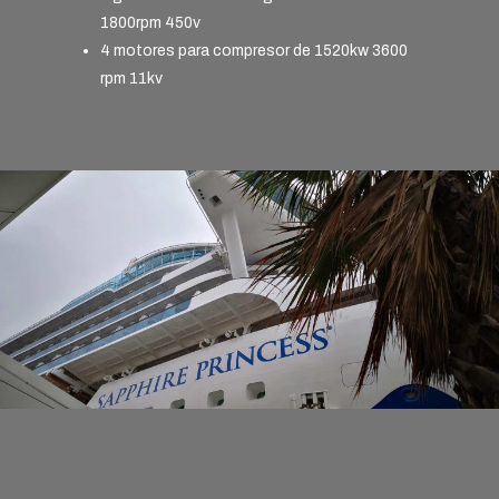
1800rpm 450v
4 motores para compresor de 1520kw 3600
rpm 11kv