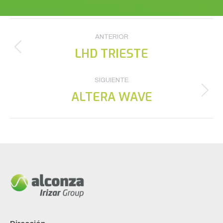
Navegación
ANTERIOR
entre
LHD TRIESTE
Proyecto
anterior
proyectos
SIGUIENTE
ALTERA WAVE
Proyecto
siguiente