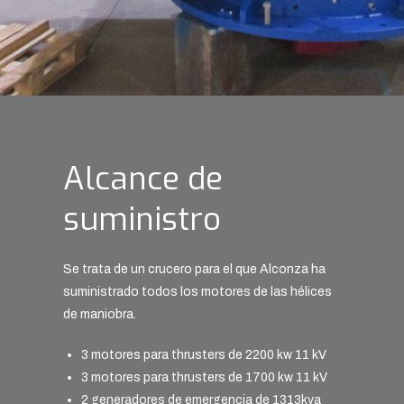
Alcance de
suministro
Se trata de un crucero para el que Alconza ha
suministrado todos los motores de las hélices
de maniobra.
3 motores para thrusters de 2200 kw 11 kV
3 motores para thrusters de 1700 kw 11 kV
2 generadores de emergencia de 1313kva