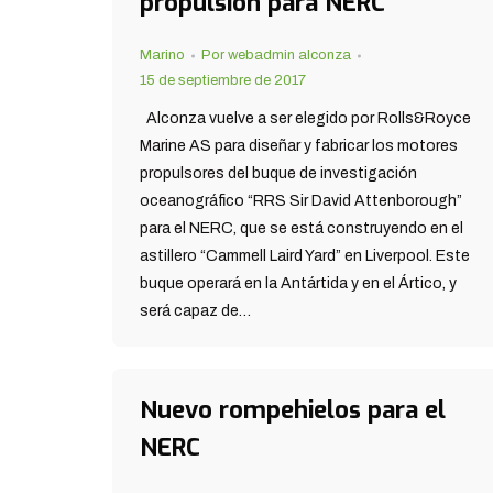
propulsión para NERC
Marino
Por
webadmin alconza
15 de septiembre de 2017
Alconza vuelve a ser elegido por Rolls&Royce
Marine AS para diseñar y fabricar los motores
propulsores del buque de investigación
oceanográfico “RRS Sir David Attenborough”
para el NERC, que se está construyendo en el
astillero “Cammell Laird Yard” en Liverpool. Este
buque operará en la Antártida y en el Ártico, y
será capaz de…
Nuevo rompehielos para el
NERC