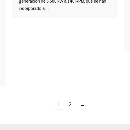
generación de 5.500 kW a 140 RPM, que se han
incorporado al…
1
2
→