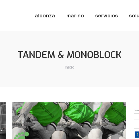
alconza
marino
servicios
sol
alconza
marino
servicios
sol
TANDEM & MONOBLOCK
Estás aquí:
Inicio