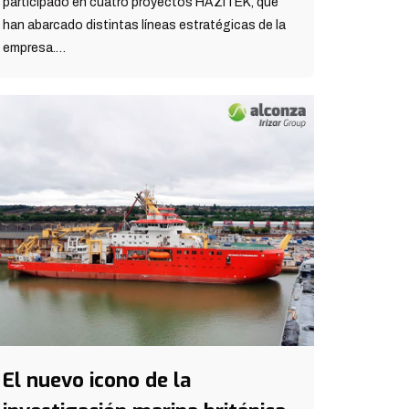
participado en cuatro proyectos HAZITEK, que
han abarcado distintas líneas estratégicas de la
empresa.…
El nuevo icono de la